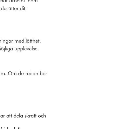
u har arbetat inom
desätter ditt
ingar med lätthet.
jliga upplevelse.
harm. Om du redan bor
ar att dela skratt och