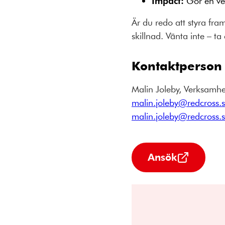
Impact:
Gör en ver
Är du redo att styra fra
skillnad. Vänta inte – t
Kontaktperson
Malin Joleby, Verksamhe
malin.joleby@redcross.
malin.joleby@redcross.
Ansök