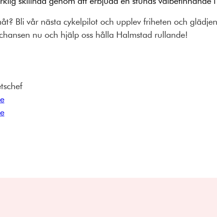
klig skillnad genom att erbjuda en stunds välbefinnande i f
måt? Bli vår nästa cykelpilot och upplev friheten och glädj
a chansen nu och hjälp oss hålla Halmstad rullande!
tschef
se
se