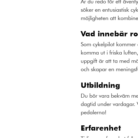
Är du redo för ett ävent
söker en entusiastisk c
möjligheten att kombiner
Vad innebär ro
Som cykelpilot kommer d
komma ut i friska luften
uppgift är att ta med mä
och skapar en meningsful
Utbildning
Du bör vara bekväm med
dagtid under vardagar. V
pedalerna!
Erfarenhet