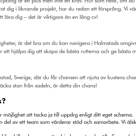
 cykling är ett plus men inte ett krav. Hur som helst, om d
at dig i liknande projekt, har du redan ett försprång. Vi vär
 lära dig – det är viktigare än en lång cv!
gheter, är det bra om du kan navigera i Halmstads omgivn
t hjälpa dig att skapa de bästa rutterna och ge bästa mö
mstad, Sverige, där du får chansen att njuta av kustens c
ptäcka stan från sadeln, är detta din chans!
s?
möjlighet att tacka ja till uppdrg enligt ditt eget schema.
n del av ett team som värderar stöd och samarbete. Vi älsk