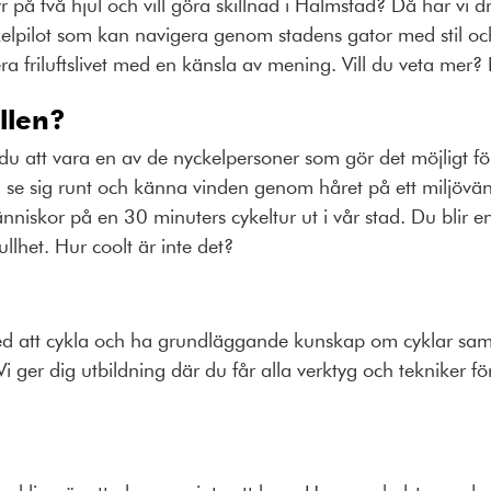
yr på två hjul och vill göra skillnad i Halmstad? Då har vi 
ykelpilot som kan navigera genom stadens gator med stil oc
a friluftslivet med en känsla av mening. Vill du veta mer? 
llen?
u att vara en av de nyckelpersoner som gör det möjligt för
, se sig runt och känna vinden genom håret på ett miljövänl
nniskor på en 30 minuters cykeltur ut i vår stad. Du blir e
lhet. Hur coolt är inte det?
 att cykla och ha grundläggande kunskap om cyklar sam
i ger dig utbildning där du får alla verktyg och tekniker fö