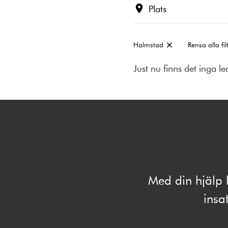
Plats
Halmstad
Rensa alla fil
Ta
bort
Just nu finns det inga l
filter:
Med din hjälp 
insat