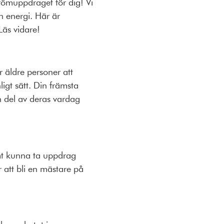
drömuppdraget för dig! Vi
h energi. Här är
Läs vidare!
 äldre personer att
igt sätt. Din främsta
n del av deras vardag
t kunna ta uppdrag
r att bli en mästare på