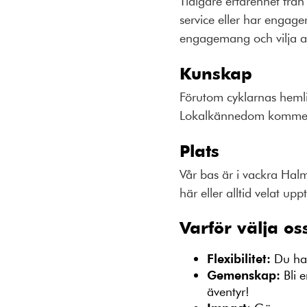
Tidigare erfarenhet från
service eller har engager
engagemang och vilja att
Kunskap
Förutom cyklarnas hemli
Lokalkännedom kommer at
Plats
Vår bas är i vackra Hal
här eller alltid velat up
Varför välja os
Flexibilitet:
Du har 
Gemenskap:
Bli e
äventyr!