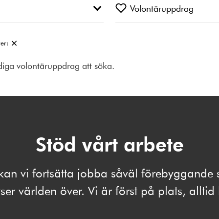
Volontäruppdrag
ter:
ediga volontäruppdrag att söka.
Stöd vårt arbete
kan vi fortsätta jobba såväl förebyggand
ser världen över. Vi är först på plats, alltid