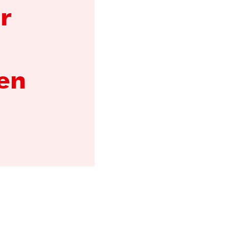
r
 en