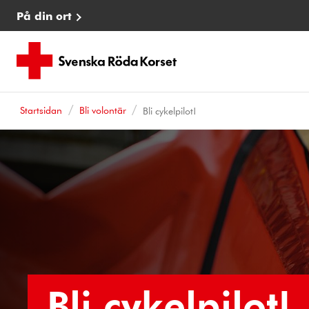
På din ort
Startsidan
Bli volontär
Bli cykelpilot!
Bli cykelpilot!