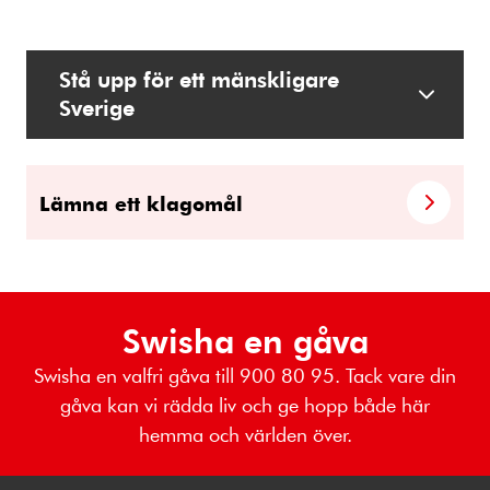
Stå upp för ett mänskligare
Sverige
Lämna ett klagomål
Swisha en gåva
Swisha en valfri gåva till 900 80 95. Tack vare din
gåva kan vi rädda liv och ge hopp både här
hemma och världen över.