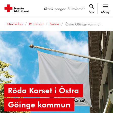
Skänk pengar
Bli volontär
Sök
Meny
Startsidan
På din ort
Skåne
Östra Göinge kommun
Röda Korset i Östra
Göinge kommun