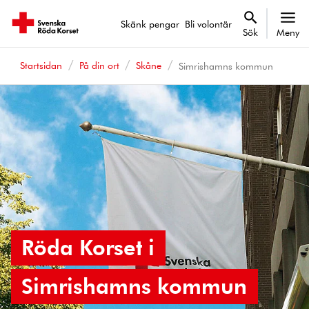
Skänk pengar
Bli volontär
Sök
Meny
Startsidan
På din ort
Skåne
Simrishamns kommun
Röda Korset i
Simrishamns kommun