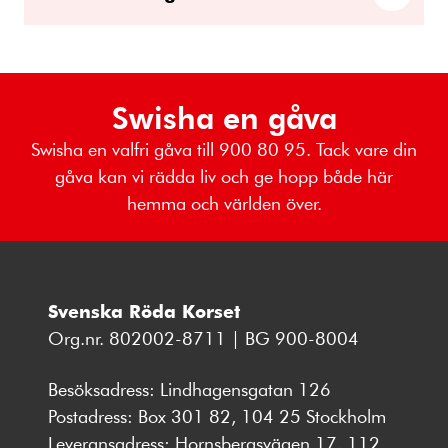
Swisha en gåva
Swisha en valfri gåva till 900 80 95. Tack vare din
gåva kan vi rädda liv och ge hopp både här
hemma och världen över.
Svenska Röda Korset
Org.nr. 802002-8711 | BG 900-8004
Besöksadress: Lindhagensgatan 126
Postadress: Box 301 82, 104 25 Stockholm
Leveransadress: Hornsbergsvägen 17, 112