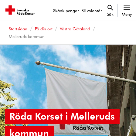
Skänk pengar
Bli volontär
Sök
Meny
Startsidan
På din ort
Västra Götaland
Melleruds kommun
Röda Korset i Melleruds
kommun