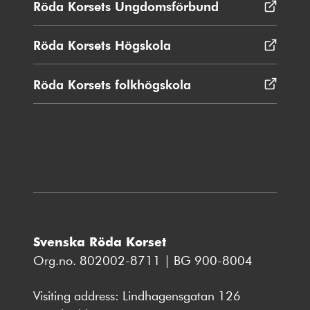
Röda Korsets Ungdomsförbund
Opens
window
in
new
Röda Korsets Högskola
Opens
window
in
new
Röda Korsets folkhögskola
Opens
window
in
new
window
Svenska Röda Korset
Org.no. 802002-8711 | BG 900-8004
Visiting address: Lindhagensgatan 126