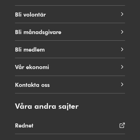
Bli volontär
Bli månadsgivare
Bli medlem
Vår ekonomi
Kontakta oss
Våra andra sajter
Rednet
Opens
in
new