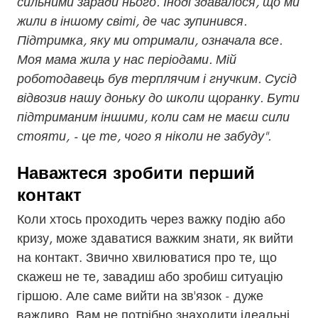
сильними заради нього. Іноді здавалося, що ми
жили в іншому світі, де час зупинився.
Підтримка, яку ми отримали, означала все.
Моя мама жила у нас періодами. Мій
роботодавець був терплячим і гнучким. Сусід
відвозив нашу доньку до школи щоранку. Бути
підтриманим іншими, коли сам не маєш сили
стояти, - це те, чого я ніколи не забуду".
Наважтеся зробити перший
контакт
Коли хтось проходить через важку подію або
кризу, може здаватися важким знати, як вийти
на контакт. Звично хвилюватися про те, що
скажеш не те, завадиш або зробиш ситуацію
гіршою. Але саме вийти на зв'язок - дуже
важливо. Вам не потрібно знаходити ідеальні