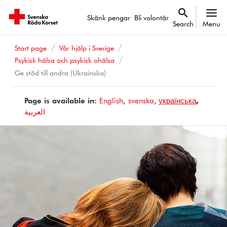
Skänk pengar
Bli volontär
Search
Menu
Start page
Vår hjälp i Sverige
Psykisk hälsa och psykisk ohälsa
Ge stöd till andra (Ukrainska)
Page is available in:
Page
English
Sidan
svenska
Page
українська
Page
العربية
is
finns
is
is
available
på
available
available
in
in
in