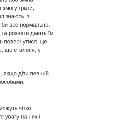
и змогу грати,
пізнають із
ніби все нормально.
 та розваги дають їм
ть повернутися. Це
, що сталося, у
, якщо діти певний
пособами.
можуть чітко
е увагу на них і