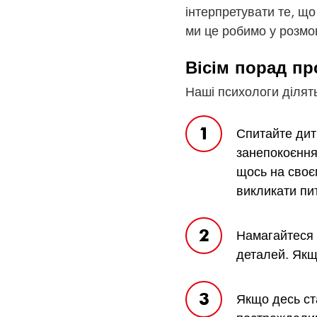
інтерпретувати те, що
ми це робимо у розмов
Вісім порад про
Наші психологи ділять
Спитайте дити
занепокоєння
щось на своєм
викликати пи
Намагайтеся 
деталей. Якщо
Якщо десь ст