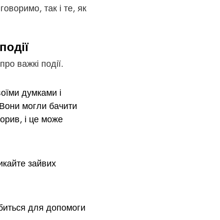
оворимо, так і те, як
події
ро важкі події.
воїми думками і
 Вони могли бачити
орив, і це може
икайте зайвих
обиться для допомоги