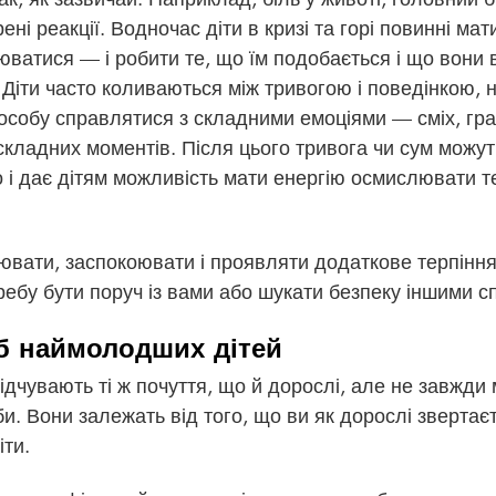
і реакції. Водночас діти в кризі та горі повинні мат
юватися — і робити те, що їм подобається і що вони в
Діти часто коливаються між тривогою і поведінкою, 
особу справлятися з складними емоціями — сміх, гра
складних моментів. Після цього тривога чи сум можу
і дає дітям можливість мати енергію осмислювати те
вати, заспокоювати і проявляти додаткове терпіння
ребу бути поруч із вами або шукати безпеку іншими с
еб наймолодших дітей
відчувають ті ж почуття, що й дорослі, але не завжди 
и. Вони залежать від того, що ви як дорослі звертаєт
іти.