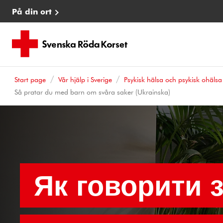
På din ort
Start page
Vår hjälp i Sverige
Psykisk hälsa och psykisk ohälsa
Så pratar du med barn om svåra saker (Ukrainska)
Як говорити 