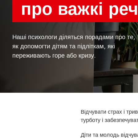
про важкі реч
Наші психологи діляться порадами про те,
як допомогти дітям та підліткам, які
переживають горе або кризу.
Відчувати страх і тр
турботу і забезпечува
Діти та молодь відчув