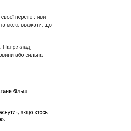
 своєї перспективи і
ина може вважати, що
і. Наприклад,
ровини або сильна
стане більш
аснути», якщо хтось
ою.