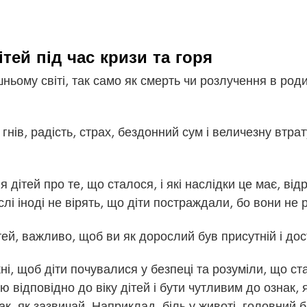
дітей під час кризи та горя
шньому світі, так само як смерть чи розлучення в род
гнів, радість, страх, бездонний сум і величезну втрат
дітей про те, що сталося, і які наслідки це має, відр
лі іноді не вірять, що діти постраждали, бо вони не р
тей, важливо, щоб ви як дорослий був присутній і до
ні, щоб діти почувалися у безпеці та розуміли, що с
 відповідно до віку дітей і бути чутливим до ознак, я
ак, як зазвичай. Наприклад, біль у животі, головний б