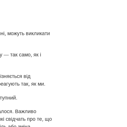
ині, можуть викликати
у — так само, як і
ізняється від
еагують так, як ми.
ступний.
талося. Важливо
кі свідчать про те, що
іль або зміна