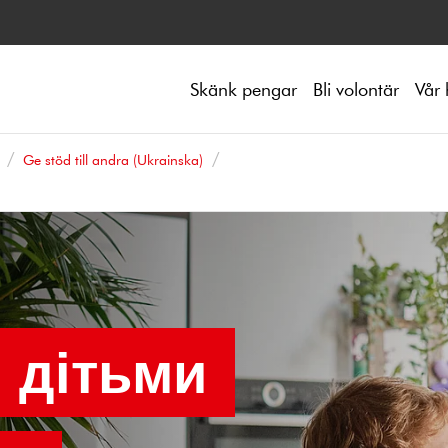
Skänk pengar
Bli volontär
Vår 
Ge stöd till andra (Ukrainska)
з дітьми