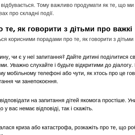
 відбувається. Тому важливо продумати як те, що ми г
ах про складні події.
 те, як говорити з дітьми про важкі 
ся корисними порадами про те, як говорити з дітьми п
ну, чи є у неї запитання? Дайте дитині поділитися с
ми. Уважно слухайте і будьте відкритими до діалогу.
у мобільному телефоні або чути, як хтось про це гов
тання чи занепокоєння.
відповідати на запитання дітей якомога простіше. Ун
 у вас немає відповіді, так і скажіть.
алася криза або катастрофа, розкажіть про те, що р