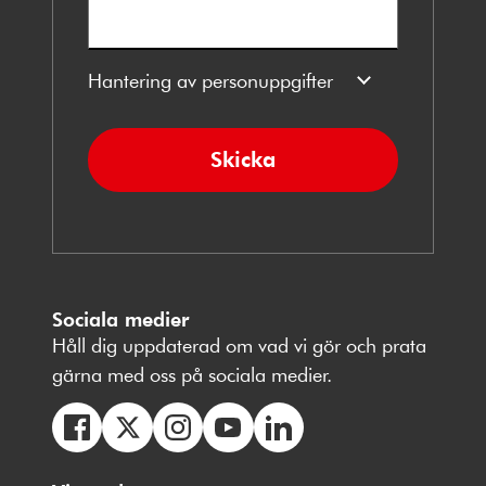
Hantering av personuppgifter
Skicka
Sociala medier
Håll dig uppdaterad om vad vi gör och prata
gärna med oss på sociala medier.
Följ
Följ
Följ
Följ
Följ