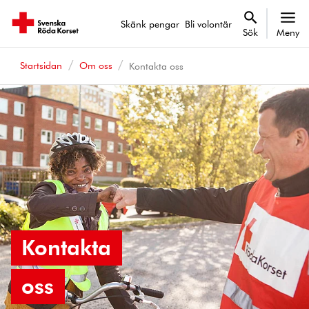
Skänk pengar
Bli volontär
Sök
Meny
Startsidan
Om oss
Kontakta oss
Kontakta
oss