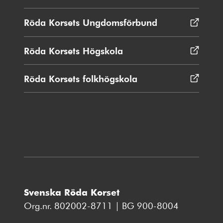
i
nytt
Röda Korsets Ungdomsförbund
Öppnas
fönster
i
nytt
Röda Korsets Högskola
Öppnas
fönster
i
nytt
Röda Korsets folkhögskola
Öppnas
fönster
i
nytt
fönster
Svenska Röda Korset
Org.nr. 802002-8711 | BG 900-8004