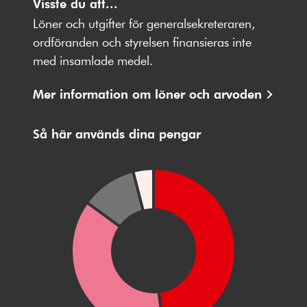
oss
Visste du att...
oss
oss
oss
oss
på
på
på
på
på
Löner och utgifter för generalsekreteraren,
Facebbok
X
Instagram
Youtube
LinkedIn
ordföranden och styrelsen finansieras inte
med insamlade medel.
Mer information om löner och arvoden
Så här används dina pengar