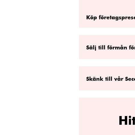
Köp företagspres
Sälj till förmån f
Skänk till vår Se
Hi