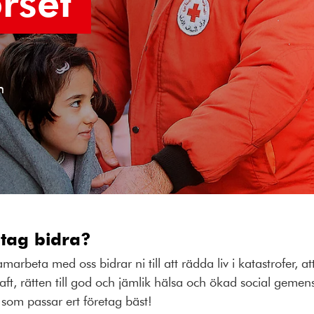
rset
h
retag bidra?
marbeta med oss bidrar ni till att rädda liv i katastrofer, 
ft, rätten till god och jämlik hälsa och ökad social gemen
å som passar ert företag bäst!