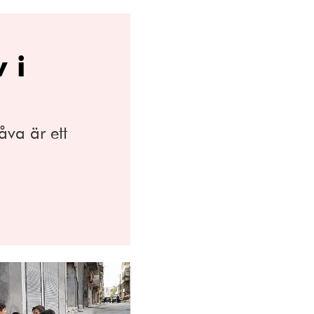
 i
åva är ett