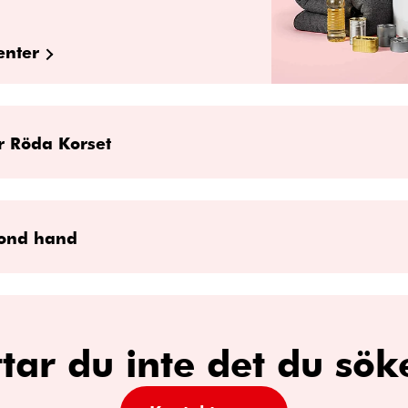
enter
ör Röda Korset
cond hand
ttar du inte det du sök