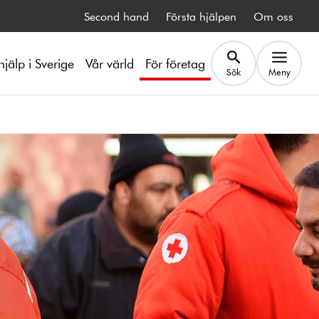
Second hand
Första hjälpen
Om oss
hjälp i Sverige
Vår värld
För företag
Sök
Meny