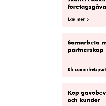
företagsgåv
Läs mer
Samarbeta me
partnerskap
Bli samarbetspartn
Köp gåvobevi
och kunder