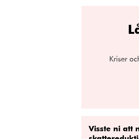
L
Kriser oc
Visste ni att 
skatteredukt