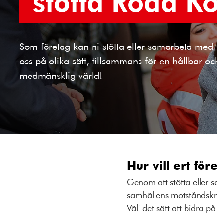
stötta Röda Ko
Som företag kan ni stötta eller samarbeta med
oss på olika sätt, tillsammans för en hållbar oc
medmänsklig värld!
Hur vill ert fö
Genom att stötta eller sa
samhällens motståndskra
Välj det sätt att bidra p