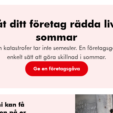
åt ditt företag rädda liv
sommar
h katastrofer tar inte semester. En företagsg
enkelt sätt att göra skillnad i sommar.
Ge en företagsgåva
ni kan få
ion på er