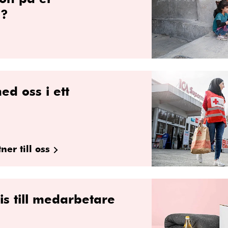
a?
d oss i ett
er till oss
s till medarbetare