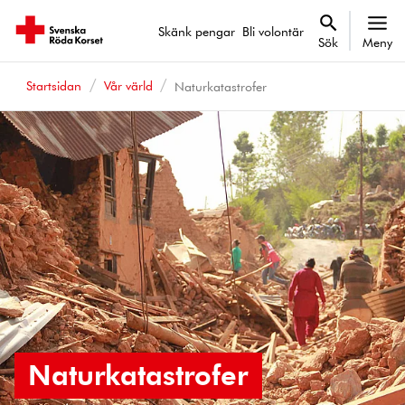
Skänk pengar
Bli volontär
Sök
Meny
Startsidan
Vår värld
Naturkatastrofer
Naturkatastrofer