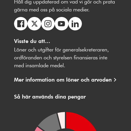
Håll dig uppdaterad om vad vi gör och prata
gärna med oss på sociala medier.
Följ
Följ
Följ
Följ
Följ
oss
Visste du att...
oss
oss
oss
oss
på
på
på
på
på
Löner och utgifter för generalsekreteraren,
Facebbok
X
Instagram
Youtube
LinkedIn
ordföranden och styrelsen finansieras inte
med insamlade medel.
Mer information om löner och arvoden
Så här används dina pengar