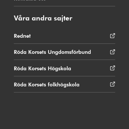
Våra andra sajter
Rednet
Öppnas
i
nytt
Röda Korsets Ungdomsförbund
Öppnas
fönster
i
nytt
Röda Korsets Högskola
Öppnas
fönster
i
nytt
Röda Korsets folkhögskola
Öppnas
fönster
i
nytt
fönster