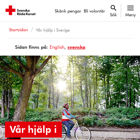
Skänk pengar
Bli volontär
Sök
Meny
Startsidan
Vår hjälp i Sverige
Sidan finns på:
Page
English
Sidan
svenska
is
finns
available
på
in
Vår hjälp i