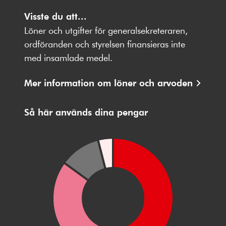
Följ
Följ
Följ
Följ
Följ
oss
Visste du att...
oss
oss
oss
oss
på
på
på
på
på
Löner och utgifter för generalsekreteraren,
Facebbok
X
Instagram
Youtube
LinkedIn
ordföranden och styrelsen finansieras inte
med insamlade medel.
Mer information om löner och arvoden
Så här används dina pengar