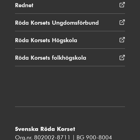
Rednet
Öppnas
i
nytt
Röda Korsets Ungdomsförbund
Öppnas
fönster
i
nytt
Röda Korsets Högskola
Öppnas
fönster
i
nytt
Röda Korsets folkhögskola
Öppnas
fönster
i
nytt
fönster
Svenska Röda Korset
Org.nr. 802002-8711 | BG 900-8004