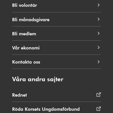
Bli volontär
Bli månadsgivare
Bli medlem
Vår ekonomi
Kontakta oss
Våra andra sajter
Rednet
Öppnas
i
nytt
Röda Korsets Ungdomsförbund
Öppnas
fönster