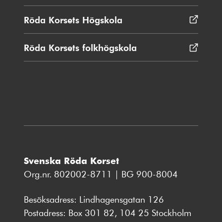
i
nytt
Röda Korsets Högskola
Öppnas
fönster
i
nytt
Röda Korsets folkhögskola
Öppnas
fönster
i
nytt
fönster
Svenska Röda Korset
Org.nr. 802002-8711 | BG 900-8004
Besöksadress: Lindhagensgatan 126
Postadress: Box 301 82, 104 25 Stockholm