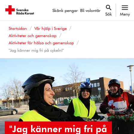
Skänk pengar
Bli volontär
Sök
Meny
Startsidan
Vår hjälp i Sverige
Aktiviteter och gemenskap
Aktiviteter för hälsa och gemenskap
"Jag känner mig fri på cykeln!"
"Jag känner mig fri på