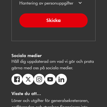
Hantering av personuppgifter
Skicka
Sociala medier
Håll dig uppdaterad om vad vi gör och prata
gärna med oss på sociala medier.
Följ
Följ
Följ
Följ
Följ
oss
Visste du att...
oss
oss
oss
oss
på
på
på
på
på
Löner och utgifter för generalsekreteraren,
Facebbok
X
Instagram
Youtube
LinkedIn
ordföranden och styrelsen finansieras inte