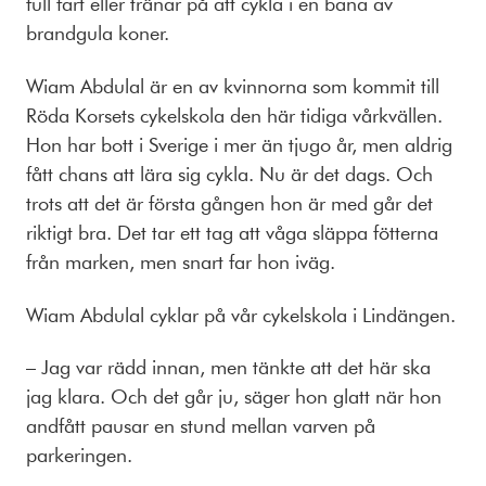
full fart eller tränar på att cykla i en bana av
brandgula koner.
Wiam Abdulal är en av kvinnorna som kommit till
Röda Korsets cykelskola den här tidiga vårkvällen.
Hon har bott i Sverige i mer än tjugo år, men aldrig
fått chans att lära sig cykla. Nu är det dags. Och
trots att det är första gången hon är med går det
riktigt bra. Det tar ett tag att våga släppa fötterna
från marken, men snart far hon iväg.
Wiam Abdulal cyklar på vår cykelskola i Lindängen.
– Jag var rädd innan, men tänkte att det här ska
jag klara. Och det går ju, säger hon glatt när hon
andfått pausar en stund mellan varven på
parkeringen.