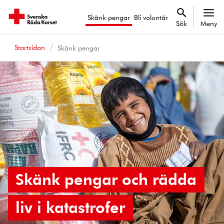
Skänk pengar
Bli volontär
Sök
Meny
Startsidan
Skänk pengar
Skänk pengar och rädda
liv i katastrofer