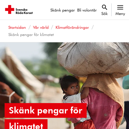
Skänk pengar
Bli volontär
Sök
Meny
Startsidan
Vår värld
Klimatförändringar
Skänk pengar för klimatet
Skänk pengar för
klimatet