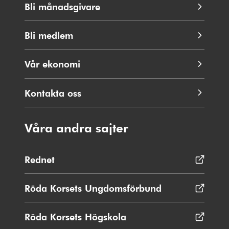
Bli månadsgivare
Bli medlem
Vår ekonomi
Kontakta oss
Våra andra sajter
Rednet
Öppnas
i
nytt
Röda Korsets Ungdomsförbund
Öppnas
fönster
i
nytt
Röda Korsets Högskola
Öppnas
fönster
i