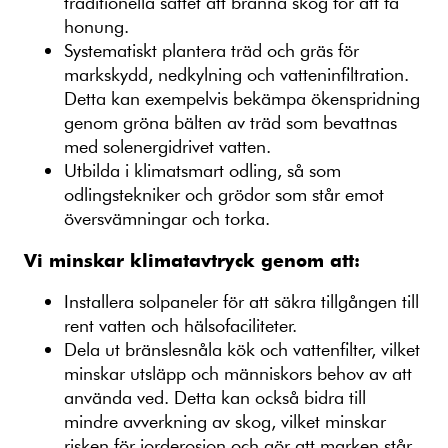
traditionella sättet att bränna skog för att få
honung.
Systematiskt plantera träd och gräs för
markskydd, nedkylning och vatteninfiltration.
Detta kan exempelvis bekämpa ökenspridning
genom gröna bälten av träd som bevattnas
med solenergidrivet vatten.
Utbilda i klimatsmart odling, så som
odlingstekniker och grödor som står emot
översvämningar och torka.
Vi minskar klimatavtryck genom att:
Installera solpaneler för att säkra tillgången till
rent vatten och hälsofaciliteter.
Dela ut bränslesnåla kök och vattenfilter, vilket
minskar utsläpp och människors behov av att
använda ved. Detta kan också bidra till
mindre avverkning av skog, vilket minskar
risken för jorderosion och gör att marken står