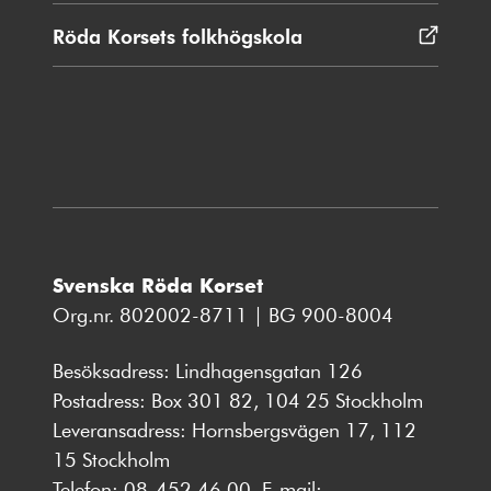
nytt
Röda Korsets folkhögskola
Öppnas
fönster
i
nytt
fönster
Svenska Röda Korset
Org.nr. 802002-8711 | BG 900-8004
Besöksadress: Lindhagensgatan 126
Postadress: Box 301 82, 104 25 Stockholm
Leveransadress: Hornsbergsvägen 17, 112
15 Stockholm
Telefon:
08-452 46 00
, E-mail: