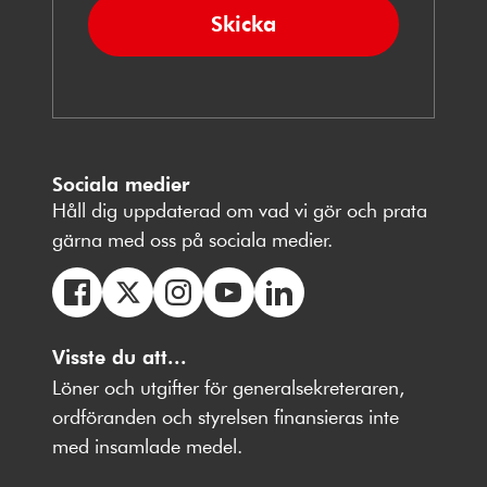
Skicka
Sociala medier
Håll dig uppdaterad om vad vi gör och prata
gärna med oss på sociala medier.
Följ
Följ
Följ
Följ
Följ
oss
Visste du att...
oss
oss
oss
oss
på
på
på
på
på
Löner och utgifter för generalsekreteraren,
Facebbok
X
Instagram
Youtube
LinkedIn
ordföranden och styrelsen finansieras inte
med insamlade medel.