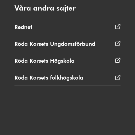
Våra andra sajter
Rednet
Öppnas
i
nytt
Röda Korsets Ungdomsförbund
Öppnas
fönster
i
nytt
Röda Korsets Högskola
Öppnas
fönster
i
nytt
Röda Korsets folkhögskola
Öppnas
fönster
i
nytt
fönster