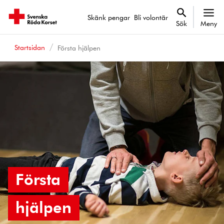
Skänk pengar
Bli volontär
Sök
Meny
Startsidan
Första hjälpen
Första
hjälpen