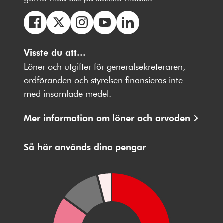
Följ
Följ
Följ
Följ
Följ
oss
Visste du att...
oss
oss
oss
oss
på
på
på
på
på
Löner och utgifter för generalsekreteraren,
Facebbok
X
Instagram
Youtube
LinkedIn
ordföranden och styrelsen finansieras inte
med insamlade medel.
Mer information om löner och arvoden
Så här används dina pengar