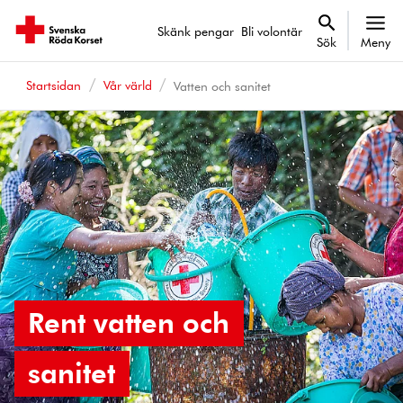
Skänk pengar
Bli volontär
Sök
Meny
Startsidan
Vår värld
Vatten och sanitet
Rent vatten och
sanitet