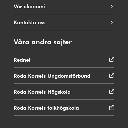
Vår ekonomi
Kontakta oss
Våra andra sajter
Rednet
Öppnas
i
nytt
Röda Korsets Ungdomsförbund
Öppnas
fönster
i
nytt
Röda Korsets Högskola
Öppnas
fönster
i
nytt
Röda Korsets folkhögskola
Öppnas
fönster
i
nytt
fönster