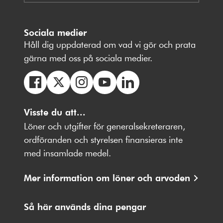
Sociala medier
Håll dig uppdaterad om vad vi gör och prata
gärna med oss på sociala medier.
Följ
Följ
Följ
Följ
Följ
oss
Visste du att...
oss
oss
oss
oss
på
på
på
på
på
Löner och utgifter för generalsekreteraren,
Facebbok
X
Instagram
Youtube
LinkedIn
ordföranden och styrelsen finansieras inte
med insamlade medel.
Mer information om löner och arvoden
Så här används dina pengar