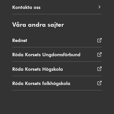
Kontakta oss
Våra andra sajter
Rednet
Öppnas
i
nytt
Röda Korsets Ungdomsförbund
Öppnas
fönster
i
nytt
Röda Korsets Högskola
Öppnas
fönster
i
nytt
Röda Korsets folkhögskola
Öppnas
fönster
i
nytt
fönster