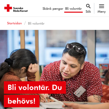
Skänk pengar
Bli volontär
Sök
Meny
Startsidan
Bli volontär
Bli volontär. Du
behövs!