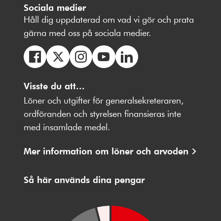
Sociala medier
Håll dig uppdaterad om vad vi gör och prata
gärna med oss på sociala medier.
Följ
Följ
Följ
Följ
Följ
oss
Visste du att...
oss
oss
oss
oss
på
på
på
på
på
Löner och utgifter för generalsekreteraren,
Facebbok
X
Instagram
Youtube
LinkedIn
ordföranden och styrelsen finansieras inte
med insamlade medel.
Mer information om löner och arvoden
Så här används dina pengar