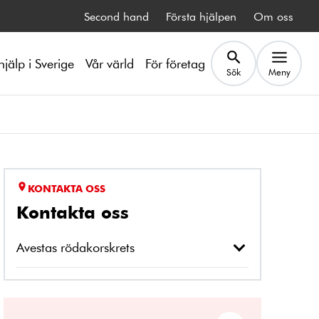
Second hand
Första hjälpen
Om oss
hjälp i Sverige
Vår värld
För företag
Sök
Meny
KONTAKTA OSS
Kontakta oss
Avestas rödakorskrets