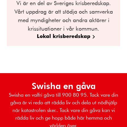
Vi är en del av Sveriges krisberedskap.
Vårt uppdrag är att stödja och samverka
med myndigheter och andra aktörer i
krissituationer i vår kommun.
Lokal krisberedskap
Swisha en gåva
Swisha en valfri gåva till 900 80 95. Tack vare din
gåva är vi redo att rädda liv och dela ut nödhjälp
när katastrofen sker.. Tack vare din gåva kan vi
rädda liv och ge hopp både här hemma och
världen över.