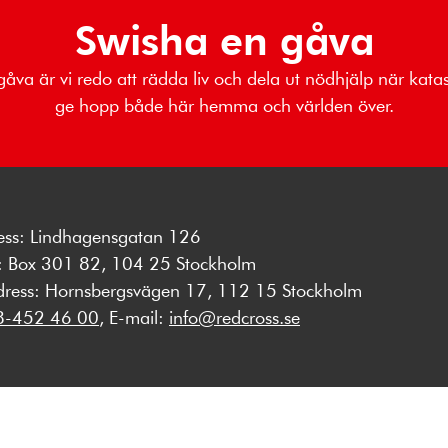
Swisha en gåva
gåva är vi redo att rädda liv och dela ut nödhjälp när katas
ge hopp både här hemma och världen över.
ess: Lindhagensgatan 126
s: Box 301 82, 104 25 Stockholm
dress: Hornsbergsvägen 17, 112 15 Stockholm
8-452 46 00
, E-mail:
info@redcross.se