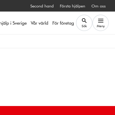
Second hand
Första hjälpen
Om oss
hjälp i Sverige
Vår värld
För företag
Sök
Meny