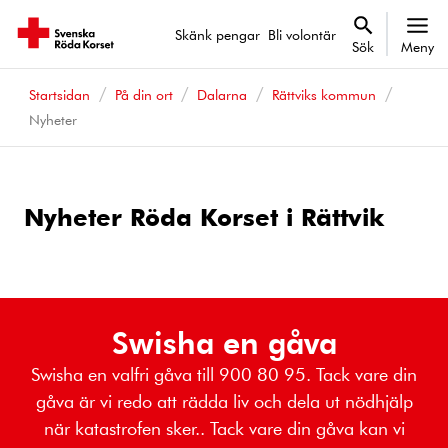
Skänk pengar
Bli volontär
Sök
Meny
Startsidan
På din ort
Dalarna
Rättviks kommun
Nyheter
Nyheter Röda Korset i Rättvik
Swisha en gåva
Swisha en valfri gåva till 900 80 95. Tack vare din
gåva är vi redo att rädda liv och dela ut nödhjälp
när katastrofen sker.. Tack vare din gåva kan vi