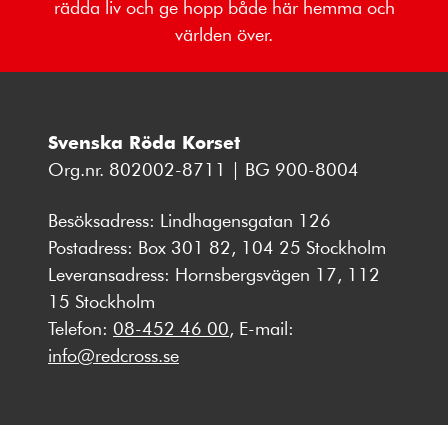
rädda liv och ge hopp både här hemma och
världen över.
Svenska Röda Korset
Org.nr. 802002-8711 | BG 900-8004
Besöksadress: Lindhagensgatan 126
Postadress: Box 301 82, 104 25 Stockholm
Leveransadress: Hornsbergsvägen 17, 112
15 Stockholm
Telefon:
08-452 46 00
, E-mail:
info@redcross.se