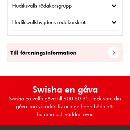
Hudiksvalls rödakorsgrupp
Hudiksvallsbygdens rödakorskrets
Till föreningsinformation
Swisha en gåva
Swisha en valfri gåva till 900 80 95. Tack vare din
gåva kan vi rädda liv och ge hopp både här
hemma och världen över.