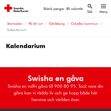
Skänk pengar
Bli volontär
Sök
Meny
Startsidan
På din ort
Gävleborg
Ockelbo kommun
Kalendarium
Kalendarium
Kalenderhändelser
Swisha en gåva
Swisha en valfri gåva till 900 80 95. Tack vare din
gåva kan vi rädda liv och ge hopp både här
hemma och världen över.