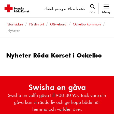
Skänk pengar
Bli volontär
Sök
Meny
Startsidan
På din ort
Gävleborg
Ockelbo kommun
Nyheter
Nyheter Röda Korset i Ockelbo
Swisha en gåva
Swisha en valfri gåva till 900 80 95. Tack vare din
gåva kan vi rädda liv och ge hopp både här
hemma och världen över.