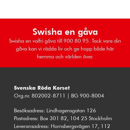
Swisha en gåva
Swisha en valfri gåva till 900 80 95. Tack vare din
gåva kan vi rädda liv och ge hopp både här
hemma och världen över.
Svenska Röda Korset
Org.nr. 802002-8711 | BG 900-8004
Besöksadress: Lindhagensgatan 126
Postadress: Box 301 82, 104 25 Stockholm
Leveransadress: Hornsbergsvägen 17, 112