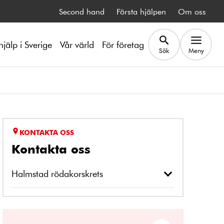
Second hand
Första hjälpen
Om oss
hjälp i Sverige
Vår värld
För företag
Sök
Meny
KONTAKTA OSS
Kontakta oss
Halmstad rödakorskrets