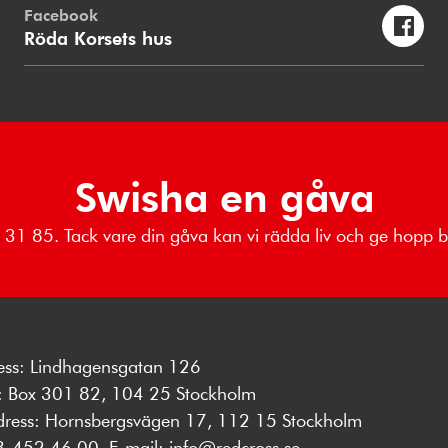
Facebook
Röda Korsets hus
Swisha en gåva
18 31 85. Tack vare din gåva kan vi rädda liv och ge hopp
ess: Lindhagensgatan 126
s: Box 301 82, 104 25 Stockholm
dress: Hornsbergsvägen 17, 112 15 Stockholm
8-452 46 00
, E-mail:
info@redcross.se