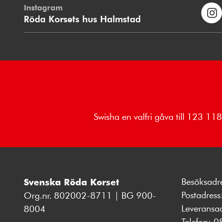
Instagram
Röda Korsets hus Halmstad
Swisha en valfri gåva till 123 1
Besöksadr
Svenska Röda Korset
Postadres
Org.nr. 802002-8711 | BG 900-
Leveransa
8004
Telefon:
0