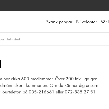
Skänk pengar
Bli volontär
Vår 
oss Halmstad
d
 har cirka 600 medlemmar. Över 200 frivilliga ger
a medmänniskor i kommunen. Om du känner dig ensam
r jourtelefon på 035-216661 eller 072-535 27 51