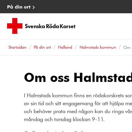
På din ort
Startsidan
På din ort
Halland
Halmstads kommun
Om 
Om oss Halmsta
I Halmstads kommun finns en rödakorskrets som
av sin tid och sitt engagemang för att hjälp
och behöver prata med någon kan du ringa vå
måndag och torsdag klockan 9-11.