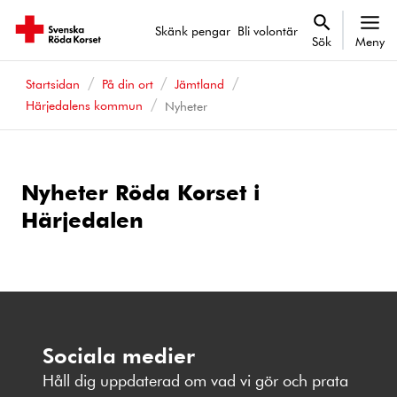
Skänk pengar
Bli volontär
Sök
Meny
Startsidan
På din ort
Jämtland
Härjedalens kommun
Nyheter
Nyheter Röda Korset i
Härjedalen
Sociala medier
Håll dig uppdaterad om vad vi gör och prata