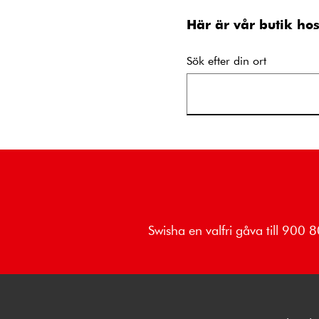
Här är vår butik ho
Sök efter din ort
Swisha en valfri gåva till 900