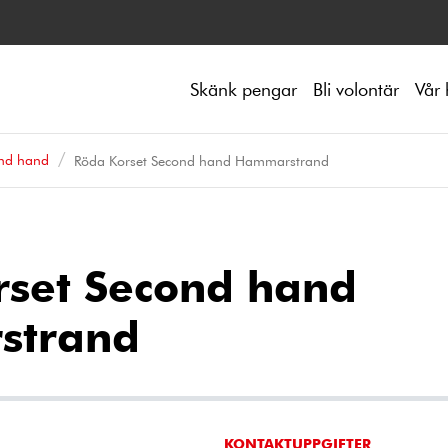
Skänk pengar
Bli volontär
Vår 
nd hand
Röda Korset Second hand Hammarstrand
rset Second hand
strand
KONTAKTUPPGIFTER