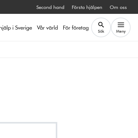
Second hand
Första hjälpen
Om oss
hjälp i Sverige
Vår värld
För företag
Sök
Meny