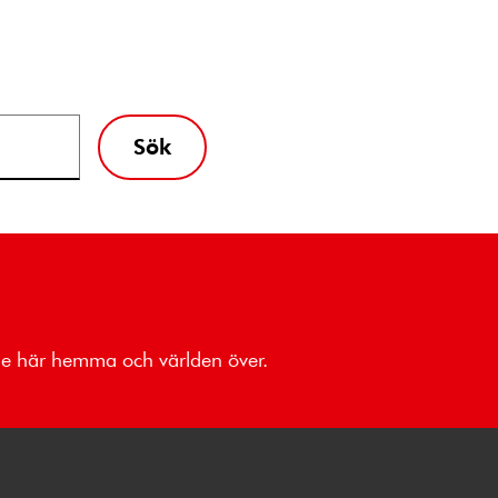
Sök
åde här hemma och världen över.