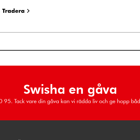
s Tradera
Swisha en gåva
 80 95. Tack vare din gåva kan vi rädda liv och ge hopp b