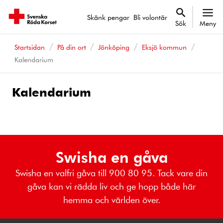
Skänk pengar
Bli volontär
Sök
Meny
Startsidan
På din ort
Jönköping
Eksjö kommun
Kalendarium
Kalendarium
Kalenderhändelser
Swisha en gåva
Swisha en valfri gåva till 900 80 95. Tack vare din
gåva kan vi rädda liv och ge hopp både här
hemma och världen över.