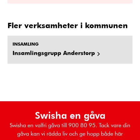
Fler verksamheter i kommunen
INSAMLING
Insamlingsgrupp Anderstorp
Swisha en gåva
Swisha en valfri gåva till 900 80 95. Tack vare din
gåva kan vi rädda liv och ge hopp både här