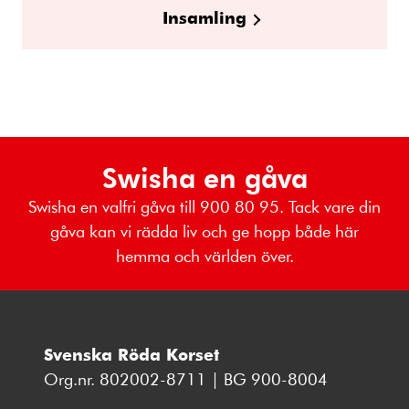
Insamling
Swisha en gåva
Swisha en valfri gåva till 900 80 95. Tack vare din
gåva kan vi rädda liv och ge hopp både här
hemma och världen över.
Svenska Röda Korset
Org.nr. 802002-8711 | BG 900-8004