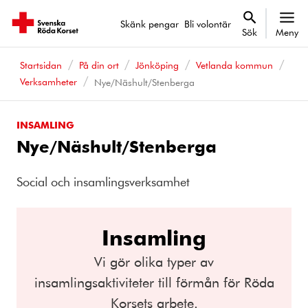
Skänk pengar
Bli volontär
Sök
Meny
Startsidan
På din ort
Jönköping
Vetlanda kommun
Verksamheter
Nye/Näshult/Stenberga
INSAMLING
Nye/Näshult/Stenberga
Social och insamlingsverksamhet
Insamling
Vi gör olika typer av
insamlingsaktiviteter till förmån för Röda
Korsets arbete.