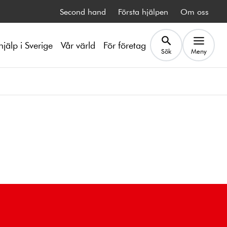
Second hand
Första hjälpen
Om oss
hjälp i Sverige
Vår värld
För företag
Sök
Meny