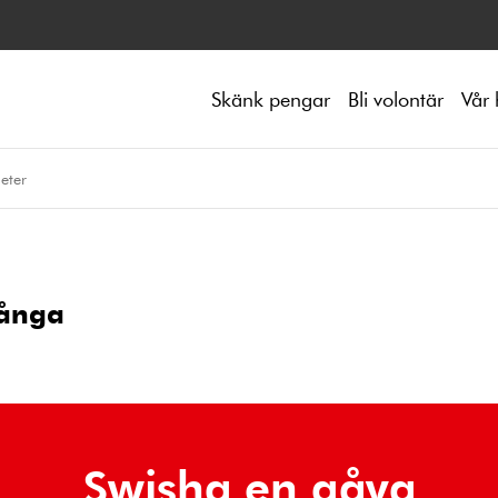
Skänk pengar
Bli volontär
Vår 
eter
långa
Swisha en gåva