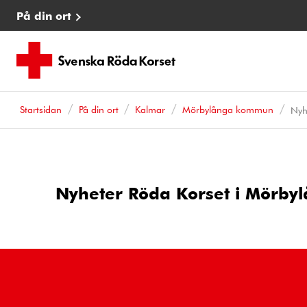
På din ort
Startsidan
På din ort
Kalmar
Mörbylånga kommun
Nyh
Nyheter Röda Korset i Mörby