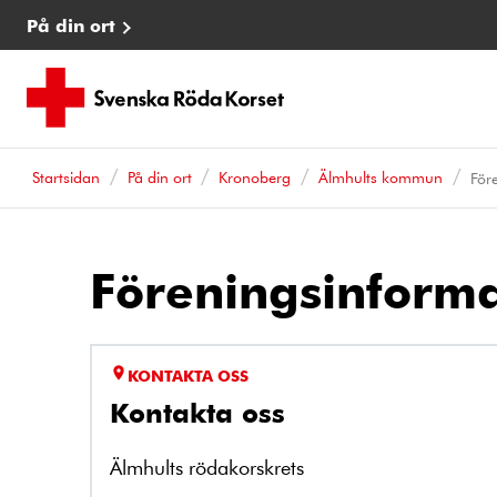
På din ort
Startsidan
På din ort
Kronoberg
Älmhults kommun
För
Föreningsinforma
KONTAKTA OSS
Kontakta oss
Älmhults rödakorskrets