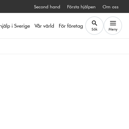
Second hand
Första hjälpen
Om oss
hjälp i Sverige
Vår värld
För företag
Sök
Meny