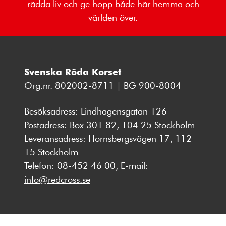
rädda liv och ge hopp både här hemma och
världen över.
Svenska Röda Korset
Org.nr. 802002-8711 | BG 900-8004
Besöksadress: Lindhagensgatan 126
Postadress: Box 301 82, 104 25 Stockholm
Leveransadress: Hornsbergsvägen 17, 112
15 Stockholm
Telefon:
08-452 46 00
, E-mail:
info@redcross.se