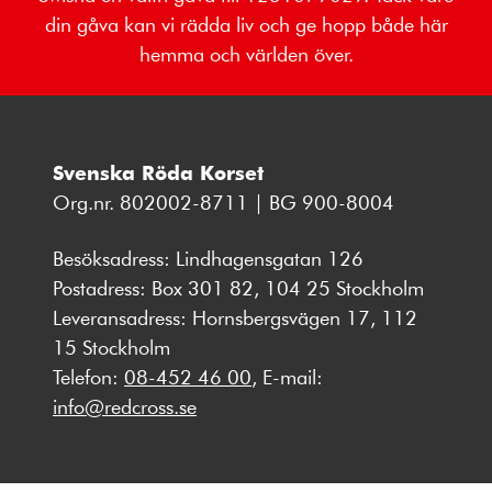
din gåva kan vi rädda liv och ge hopp både här
hemma och världen över.
Svenska Röda Korset
Org.nr. 802002-8711 | BG 900-8004
Besöksadress: Lindhagensgatan 126
Postadress: Box 301 82, 104 25 Stockholm
Leveransadress: Hornsbergsvägen 17, 112
15 Stockholm
Telefon:
08-452 46 00
, E-mail:
info@redcross.se