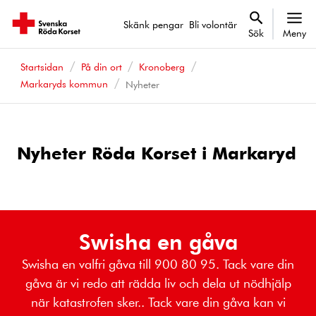
Skänk pengar
Bli volontär
Sök
Meny
Startsidan
På din ort
Kronoberg
Markaryds kommun
Nyheter
Nyheter Röda Korset i Markaryd
Swisha en gåva
Swisha en valfri gåva till 900 80 95. Tack vare din
gåva är vi redo att rädda liv och dela ut nödhjälp
när katastrofen sker.. Tack vare din gåva kan vi