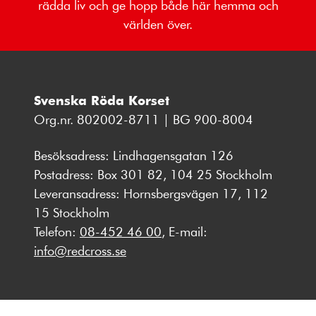
rädda liv och ge hopp både här hemma och
världen över.
Svenska Röda Korset
Org.nr. 802002-8711 | BG 900-8004
Besöksadress: Lindhagensgatan 126
Postadress: Box 301 82, 104 25 Stockholm
Leveransadress: Hornsbergsvägen 17, 112
15 Stockholm
Telefon:
08-452 46 00
, E-mail:
info@redcross.se