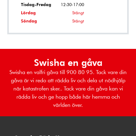
Tisdag-Fredag
12:30-17:00
Lördag
Stängt
Söndag
Stängt
Swisha en gåva
Swisha en valfri gåva till 900 80 95. Tack vare din
gåva är vi redo att rädda liv och dela ut nödhjälp
när katastrofen sker.. Tack vare din gåva kan vi
rädda liv och ge hopp både här hemma och
världen över.