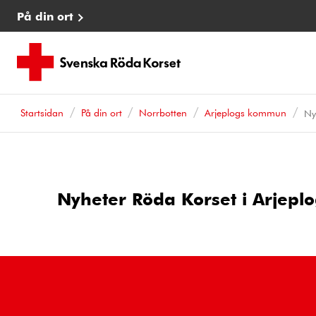
På din ort
Startsidan
På din ort
Norrbotten
Arjeplogs kommun
Ny
Nyheter Röda Korset i Arjepl