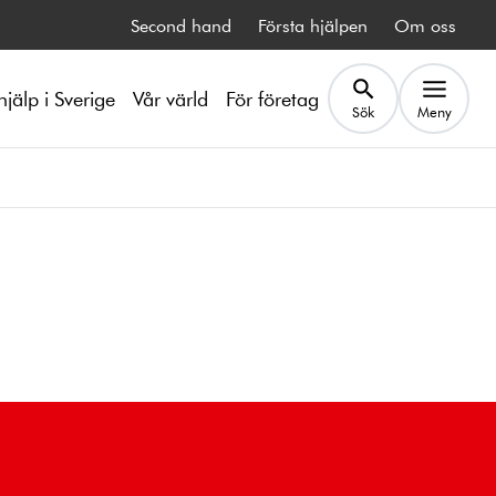
Second hand
Första hjälpen
Om oss
hjälp i Sverige
Vår värld
För företag
Sök
Meny