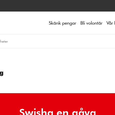
Skänk pengar
Bli volontär
Vår 
heter
og
Swisha en gåva