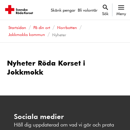
Skänk pengar
Bli volontär
Sök
Meny
Startsidan
På din ort
Norrbotten
Jokkmokks kommun
Nyheter
Nyheter Röda Korset i
Jokkmokk
Sociala medier
Håll dig uppdaterad om vad vi gör och prata