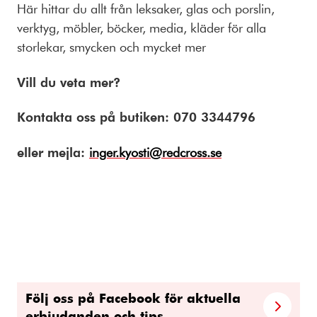
Här hittar du allt från leksaker, glas och porslin,
verktyg, möbler, böcker, media, kläder för alla
storlekar, smycken och mycket mer
Vill du veta mer?
Kontakta oss på butiken: 070 3344796
eller mejla:
inger.kyosti@redcross.se
Följ oss på Facebook för aktuella
erbjudanden och tips.