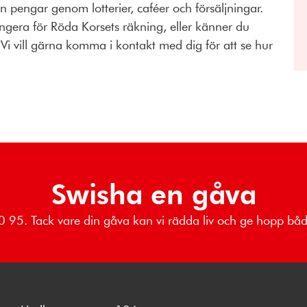
in pengar genom lotterier, caféer och försäljningar.
rangera för Röda Korsets räkning, eller känner du
 Vi vill gärna komma i kontakt med dig för att se hur
Swisha en gåva
 80 95. Tack vare din gåva kan vi rädda liv och ge hopp b