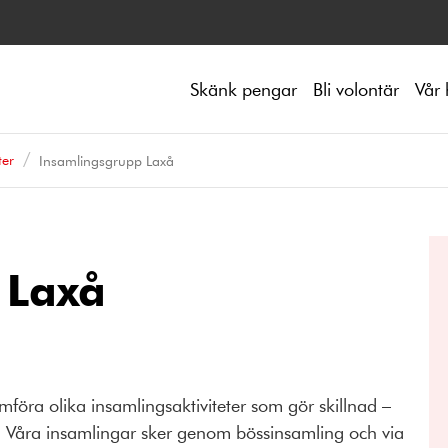
Skänk pengar
Bli volontär
Vår 
ter
Insamlingsgrupp Laxå
 Laxå
mföra olika insamlingsaktiviteter som gör skillnad –
gt. Våra insamlingar sker genom bössinsamling och via