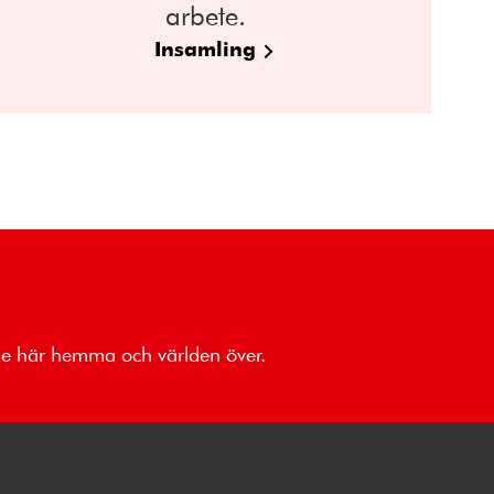
arbete.
Insamling
åde här hemma och världen över.