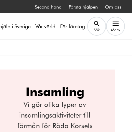
Second hand
Första hjälpen
Om oss
hjälp i Sverige
Vår värld
För företag
Sök
Meny
Insamling
Vi gör olika typer av
insamlingsaktiviteter till
förmån för Röda Korsets