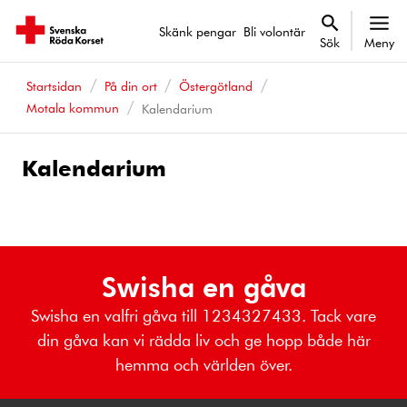
Skänk pengar
Bli volontär
Sök
Meny
Startsidan
På din ort
Östergötland
Motala kommun
Kalendarium
Kalendarium
Kalenderhändelser
Swisha en gåva
Swisha en valfri gåva till 1234327433. Tack vare
din gåva kan vi rädda liv och ge hopp både här
hemma och världen över.