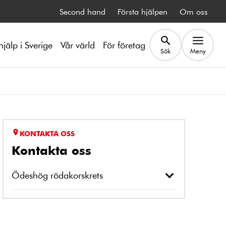
Second hand
Första hjälpen
Om oss
hjälp i Sverige
Vår värld
För företag
Sök
Meny
KONTAKTA OSS
Kontakta oss
Ödeshög rödakorskrets