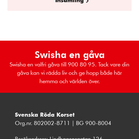
Swisha en gåva
Swisha en valfri gåva till 900 80 95. Tack vare din
gåva kan vi rädda liv och ge hopp både här
hemma och världen över.
Svenska Röda Korset
Org.nr. 802002-8711 | BG 900-8004
Besöksadress: Lindhagensgatan 126