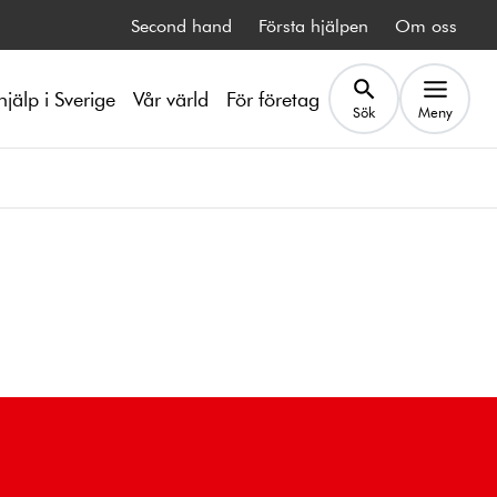
Second hand
Första hjälpen
Om oss
hjälp i Sverige
Vår värld
För företag
Sök
Meny