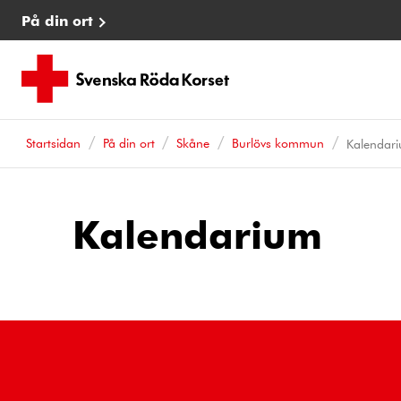
På din ort
Startsidan
På din ort
Skåne
Burlövs kommun
Kalendar
Kalendarium
Kalenderhändelser