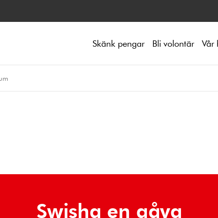
Skänk pengar
Bli volontär
Vår 
ium
Swisha en gåva