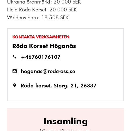
Ukraina öronmärkt: 20 000 SEK
Hela Röda Korset: 20 000 SEK
Världens barn: 18 508 SEK
KONTAKTA VERKSAMHETEN
Röda Korset Höganäs
+46760176107
hoganas@redcross.se
Röda korset, Storg. 21, 26337
Insamling
Vi gör olika typer av