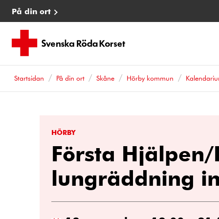
På din ort
Startsidan
På din ort
Skåne
Hörby kommun
Kalendari
HÖRBY
Första Hjälpen/
lungräddning i