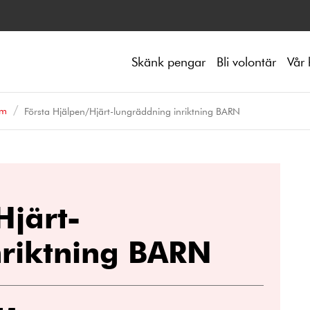
Skänk pengar
Bli volontär
Vår 
um
Första Hjälpen/Hjärt-lungräddning inriktning BARN
Hjärt-
nriktning BARN