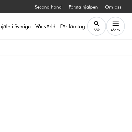
Second hand
Första hjälpen
Om oss
hjälp i Sverige
Vår värld
För företag
Sök
Meny