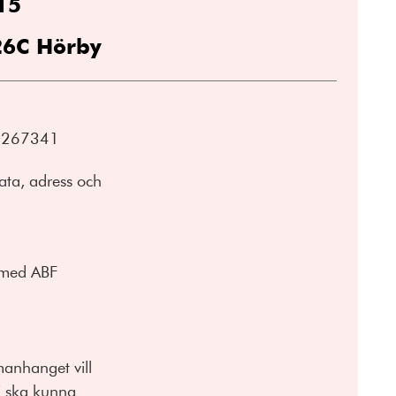
15
26C Hörby
/2267341
ta, adress och
n med ABF
manhanget vill
vi ska kunna