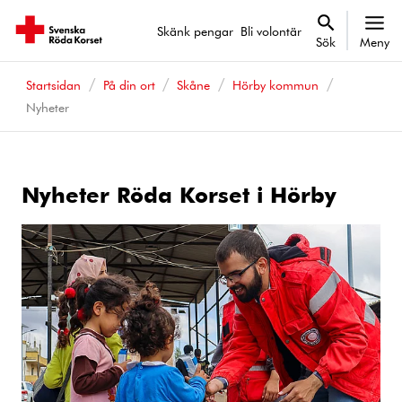
Skänk pengar
Bli volontär
Sök
Meny
Startsidan
På din ort
Skåne
Hörby kommun
Nyheter
Nyheter Röda Korset i Hörby