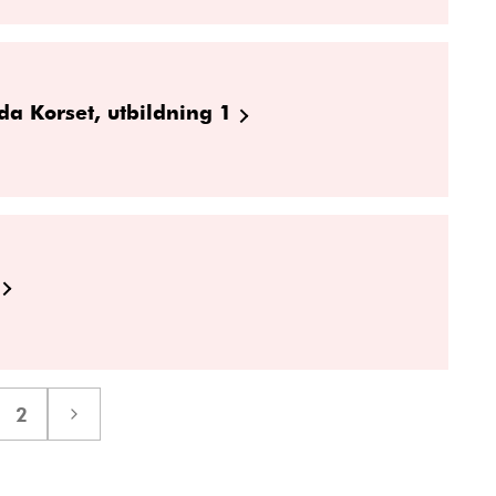
da Korset, utbildning 1
2
a
Sida
Nästa
sida