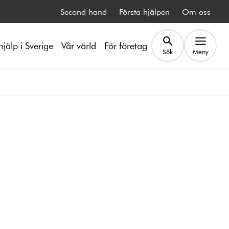
Second hand
Första hjälpen
Om oss
hjälp i Sverige
Vår värld
För företag
Sök
Meny