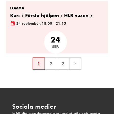
LOMMA
Kurs i Första hjälpen / HLR vuxen
24 september, 18:00 - 21:15
24
SEP.
1
2
3
Sida
Sida
Sida
Nästa
sida
Sociala medier
Håll dig uppdaterad om vad vi gör och prata