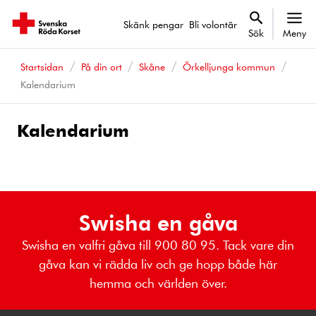
Skänk pengar
Bli volontär
Sök
Meny
Startsidan
På din ort
Skåne
Örkelljunga kommun
Kalendarium
Kalendarium
Kalenderhändelser
Swisha en gåva
Swisha en valfri gåva till 900 80 95. Tack vare din
gåva kan vi rädda liv och ge hopp både här
hemma och världen över.